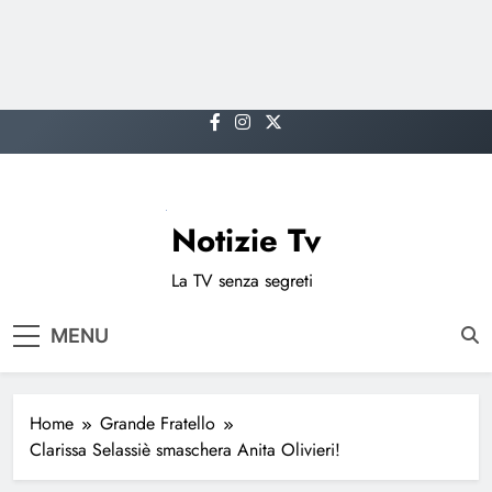
Skip
to
content
Notizie Tv
La TV senza segreti
MENU
Home
Grande Fratello
Clarissa Selassiè smaschera Anita Olivieri!