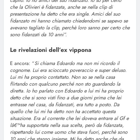
capito. Io ho amici del suo fidanzato. Io so per certo
che la Olivieri è fidanzata, anche se nella clip di
presentazione ha detto che era single. Amici del suo
fidanzato mi hanno chiamato chiedendomi se sapevo se
avevano tagliato la clip, perchè loro sanno per certo che
sono fidanzati da 10 anni”.
Le rivelazioni dell’ex vippona
E ancora: “
Si chiama Edoardo ma non mi ricordo il
cognome. Lui era scioccato poveraccio e super deluso.
Lui mi ha proprio contattato. Non so se nella casa
flirtando con qualcuno perché non sto guardando la
diretta. Io ho parlato con Edoardo e lui mi ha proprio
detto che si sono visti fino a due giorni prima che lei
entrasse nel casa, da fidanzati, era tutto a posto. Da
quello che lui mi ha detto non ha accettato questa
situazione. Era al corrente che lei doveva entrare al Gf e
lâ€™ha supportata nella sua scelta, però da fidanzata,
rispettando lui come uomo che stava fuori, perchè sono
10 anni che stanno insieme. Mi ha detto anche che da