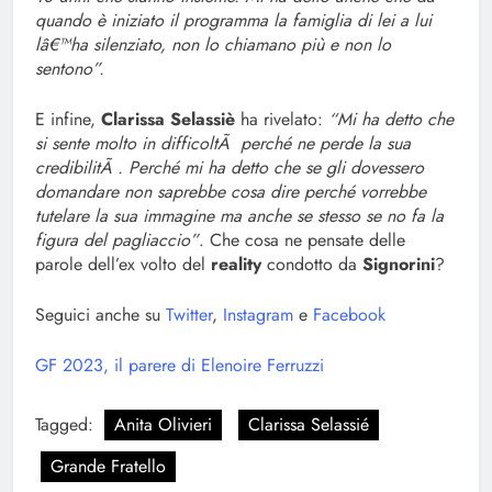
quando è iniziato il programma la famiglia di lei a lui
lâ€™ha silenziato, non lo chiamano più e non lo
sentono”.
E infine,
Clarissa Selassiè
ha rivelato:
“Mi ha detto che
si sente molto in difficoltÃ perché ne perde la sua
credibilitÃ . Perché mi ha detto che se gli dovessero
domandare non saprebbe cosa dire perché vorrebbe
tutelare la sua immagine ma anche se stesso se no fa la
figura del pagliaccio”
. Che cosa ne pensate delle
parole dell’ex volto del
reality
condotto da
Signorini
?
Seguici anche su
Twitter
,
Instagram
e
Facebook
GF 2023, il parere di Elenoire Ferruzzi
Tagged:
Anita Olivieri
Clarissa Selassié
Grande Fratello