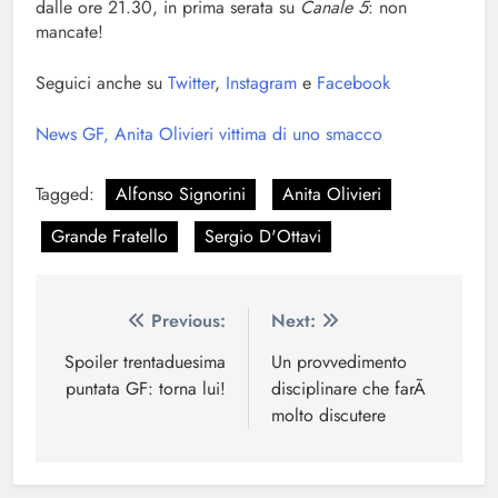
dalle ore 21.30, in prima serata su
Canale 5
: non
mancate!
Seguici anche su
Twitter
,
Instagram
e
Facebook
News GF, Anita Olivieri vittima di uno smacco
Tagged:
Alfonso Signorini
Anita Olivieri
Grande Fratello
Sergio D'Ottavi
Navigazione
Previous:
Next:
articoli
Spoiler trentaduesima
Un provvedimento
puntata GF: torna lui!
disciplinare che farÃ
molto discutere