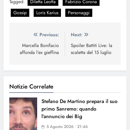
Tagged:
Diletta Leotta
Fabrizio Corona
Gossip
Loris Karius
Personaggi
Navigazione
Previous:
Next:
articoli
Marcella Bonifacio
Spoiler Battiti Live: la
affonda l’ex gieffina
scaletta del 15 luglio
Notizie Correlate
Stefano De Martino prepara il suo
primo Sanremo: quando
l’annuncio dei Big
5 Agosto 2026 • 21:46