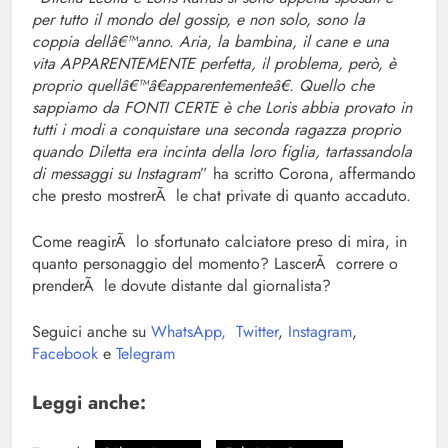
per tutto il mondo del gossip, e non solo, sono la
coppia dellâ€™anno. Aria, la bambina, il cane e una
vita APPARENTEMENTE perfetta, il problema, però, è
proprio quellâ€™â€apparentementeâ€. Quello che
sappiamo da FONTI CERTE è che Loris abbia provato in
tutti i modi a conquistare una seconda ragazza proprio
quando Diletta era incinta della loro figlia, tartassandola
di messaggi su Instagram
” ha scritto Corona, affermando
che presto mostrerÃ le chat private di quanto accaduto.
Come reagirÃ lo sfortunato calciatore preso di mira, in
quanto personaggio del momento? LascerÃ correre o
prenderÃ le dovute distante dal giornalista?
Seguici anche su
WhatsApp,
Twitter
,
Instagram
,
Facebook
e
Telegram
Leggi anche: