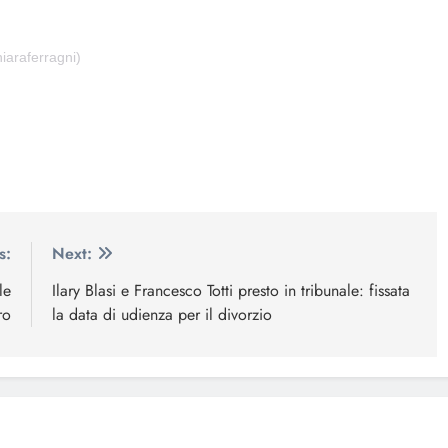
iaraferragni)
s:
Next:
le
Ilary Blasi e Francesco Totti presto in tribunale: fissata
ro
la data di udienza per il divorzio