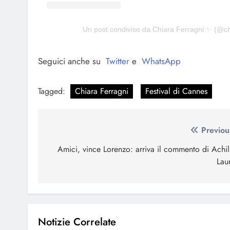
Un post condiviso da Chiara Ferragni ✨ (@ch
Seguici anche su
Twitter
e
WhatsApp
Tagged:
Chiara Ferragni
Festival di Cannes
Navigazione
Previou
articoli
Amici, vince Lorenzo: arriva il commento di Achil
Lau
Notizie Correlate