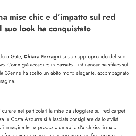
na mise chic e d’impatto sul red
Il suo look ha conquistato
ndoro Gate,
Chiara Ferragni
si sta riappropriando del suo
vo. Come già accaduto in passato, l’influencer ha sfilato sul
 la 39enne ha scelto un abito molto elegante, accompagnato
magine.
 curare nei particolari la mise da sfoggiare sul red carpet
 in Costa Azzurra si è lasciata consigliare dallo stylist
d’immagine le ha proposto un abito d’archivio, firmato
n fondo verde scuro, in cui appaiono dei fiori ricamati a