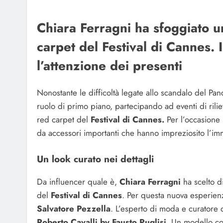
Chiara Ferragni ha sfoggiato u
carpet del Festival di Cannes. 
l’attenzione dei presenti
Nonostante le difficoltà legate allo scandalo del Pa
ruolo di primo piano, partecipando ad eventi di rilie
red carpet del
Festival di Cannes.
Per l’occasione
da accessori importanti che hanno impreziosito l’im
Un look curato nei dettagli
Da influencer quale è,
Chiara Ferragni
ha scelto di
del
Festival di Cannes
. Per questa nuova esperienza
Salvatore Pezzella
. L’esperto di moda e curatore 
Roberto Cavalli by Fausto Puglisi
. Un modello co