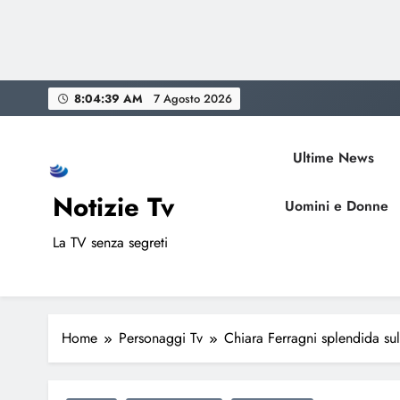
Skip
8:04:40 AM
7 Agosto 2026
to
content
Ultime News
Notizie Tv
Uomini e Donne
La TV senza segreti
Home
Personaggi Tv
Chiara Ferragni splendida sul