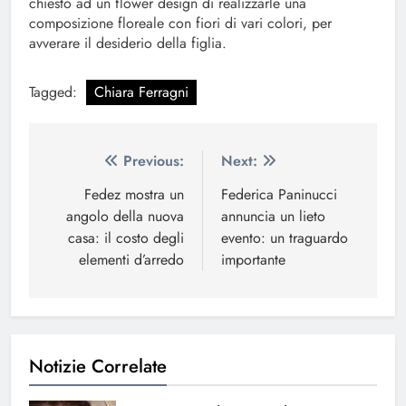
chiesto ad un flower design di realizzarle una
composizione floreale con fiori di vari colori, per
avverare il desiderio della figlia.
Tagged:
Chiara Ferragni
Navigazione
Previous:
Next:
articoli
Fedez mostra un
Federica Paninucci
angolo della nuova
annuncia un lieto
casa: il costo degli
evento: un traguardo
elementi d’arredo
importante
Notizie Correlate