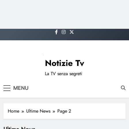
Skip
to
content
Notizie Tv
La TV senza segreti
MENU
Home
Ultime News
Page 2
Ultime News