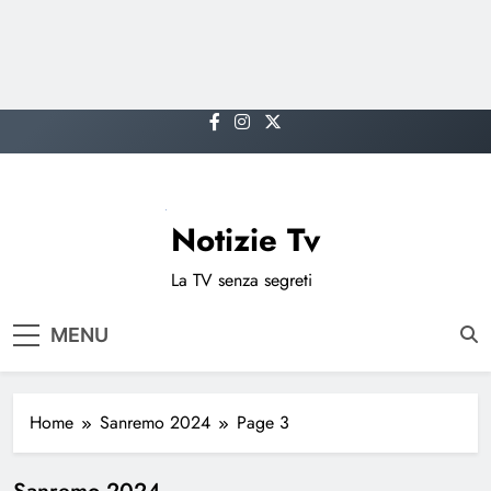
Skip
to
content
Notizie Tv
La TV senza segreti
MENU
Home
Sanremo 2024
Page 3
Sanremo 2024