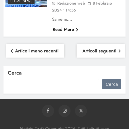
ULTIME NEWS
Redazione web
8 Febbraio
2024 • 14:56
Sanremo…
Read More
Navigazione
Articoli meno recenti
Articoli seguenti
articoli
Cerca
Cerca
Notizie Tv
©
Copy
right
2026- Tutti i diritti sono