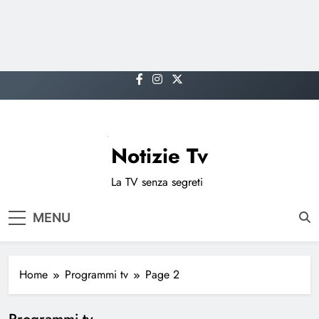
Skip
to
content
Notizie Tv
La TV senza segreti
MENU
Home
Programmi tv
Page 2
Programmi tv