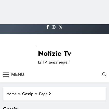
Skip
to
content
Notizie Tv
La TV senza segreti
MENU
Home
Gossip
Page 2
Gossip