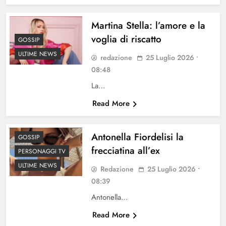
Martina Stella: l’amore e la
voglia di riscatto
GOSSIP
ULTIME NEWS
redazione
25 Luglio 2026 •
08:48
La…
Read More
Antonella Fiordelisi la
GOSSIP
frecciatina all’ex
PERSONAGGI TV
ULTIME NEWS
Redazione
25 Luglio 2026 •
08:39
Antonella…
Read More