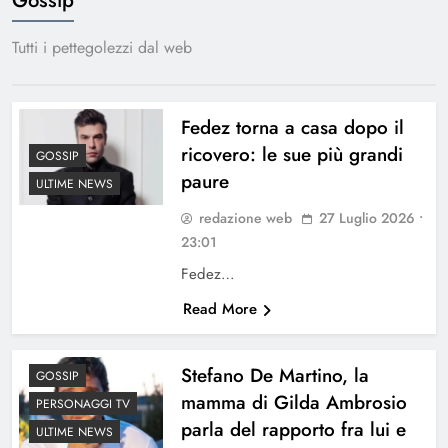
Tutti i pettegolezzi dal web
Fedez torna a casa dopo il
ricovero: le sue più grandi
GOSSIP
paure
ULTIME NEWS
redazione web
27 Luglio 2026 •
23:01
Fedez…
Read More
Stefano De Martino, la
GOSSIP
mamma di Gilda Ambrosio
PERSONAGGI TV
parla del rapporto fra lui e
ULTIME NEWS