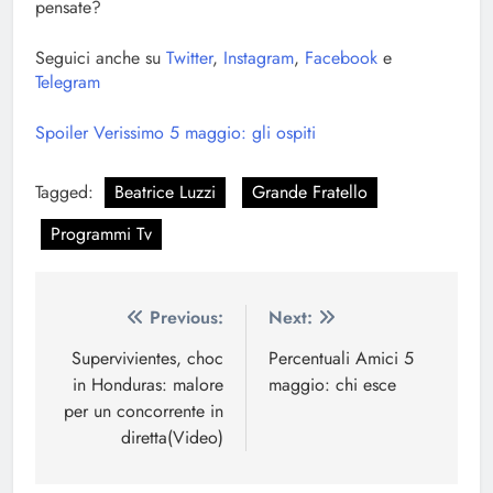
pensate?
Seguici anche su
Twitter
,
Instagram
,
Facebook
e
Telegram
Spoiler Verissimo 5 maggio: gli ospiti
Tagged:
Beatrice Luzzi
Grande Fratello
Programmi Tv
Navigazione
Previous:
Next:
articoli
Supervivientes, choc
Percentuali Amici 5
in Honduras: malore
maggio: chi esce
per un concorrente in
diretta(Video)