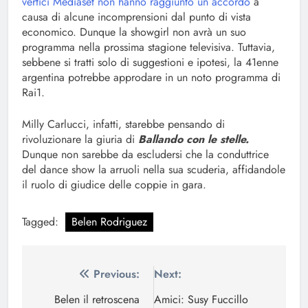
vertici Mediaset non hanno raggiunto un accordo
a
causa di alcune incomprensioni dal punto di vista
economico. Dunque la showgirl non avrà un suo
programma nella prossima stagione televisiva. Tuttavia,
sebbene si tratti solo di suggestioni e ipotesi, la 41enne
argentina potrebbe approdare in un noto programma di
Rai1.
Milly Carlucci, infatti, starebbe pensando di
rivoluzionare la giuria di
Ballando con le stelle.
Dunque non sarebbe da escludersi che la conduttrice
del dance show la arruoli nella sua scuderia, affidandole
il ruolo di giudice delle coppie in gara.
Tagged:
Belen Rodriguez
Navigazione
Previous:
Next:
articoli
Belen il retroscena
Amici: Susy Fuccillo