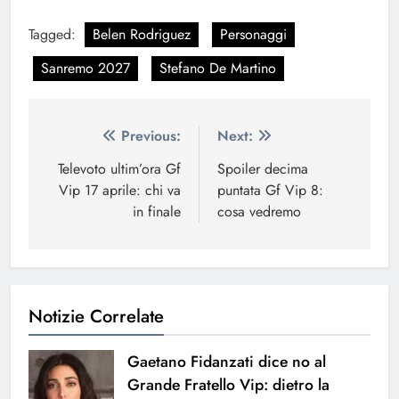
Tagged:
Belen Rodriguez
Personaggi
Sanremo 2027
Stefano De Martino
Navigazione
Previous:
Next:
articoli
Televoto ultim’ora Gf
Spoiler decima
Vip 17 aprile: chi va
puntata Gf Vip 8:
in finale
cosa vedremo
Notizie Correlate
Gaetano Fidanzati dice no al
Grande Fratello Vip: dietro la