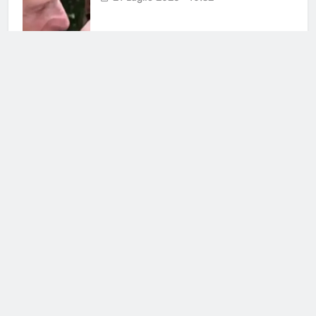
Cerca
Cerca
Notizie Tv
©
Copy
right
2026- Tutti i diritti sono