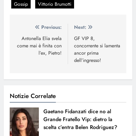
Gossip
Vittorio Brumotti
Navigazione
Previous:
Next:
articoli
Antonella Elia svela
GF VIP 8,
come mai è finita con
concorrente si lamenta
l’ex, Pietro!
ancor prima
dell’ingresso!
Notizie Correlate
Gaetano Fidanzati dice no al
Grande Fratello Vip: dietro la
scelta c’entra Belen Rodriguez?