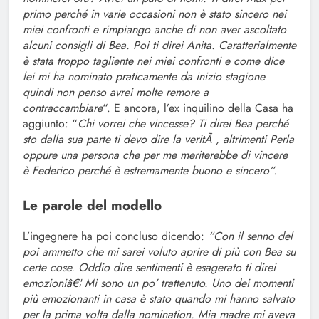
primo perché in varie occasioni non è stato sincero nei
miei confronti e rimpiango anche di non aver ascoltato
alcuni consigli di Bea. Poi ti direi Anita. Caratterialmente
è stata troppo tagliente nei miei confronti e come dice
lei mi ha nominato praticamente da inizio stagione
quindi non penso avrei molte remore a
contraccambiare
“. E ancora, l’ex inquilino della Casa ha
aggiunto: “
Chi vorrei che vincesse? Ti direi Bea perché
sto dalla sua parte ti devo dire la veritÃ , altrimenti Perla
oppure una persona che per me meriterebbe di vincere
è Federico perché è estremamente buono e sincero”.
Le parole del modello
L’ingegnere ha poi concluso dicendo:
“Con il senno del
poi ammetto che mi sarei voluto aprire di più con Bea su
certe cose. Oddio dire sentimenti è esagerato ti direi
emozioniâ€¦ Mi sono un po’ trattenuto. Uno dei momenti
più emozionanti in casa è stato quando mi hanno salvato
per la prima volta dalla nomination. Mia madre mi aveva