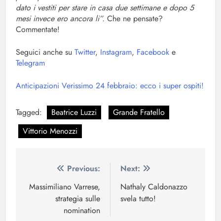
dato i vestiti per stare in casa due settimane e dopo 5
mesi invece ero ancora li”.
Che ne pensate?
Commentate!
Seguici anche su
Twitter
,
Instagram
,
Facebook
e
Telegram
Anticipazioni Verissimo 24 febbraio: ecco i super ospiti!
Tagged:
Beatrice Luzzi
Grande Fratello
Vittorio Menozzi
Navigazione
Previous:
Next:
articoli
Massimiliano Varrese,
Nathaly Caldonazzo
strategia sulle
svela tutto!
nomination