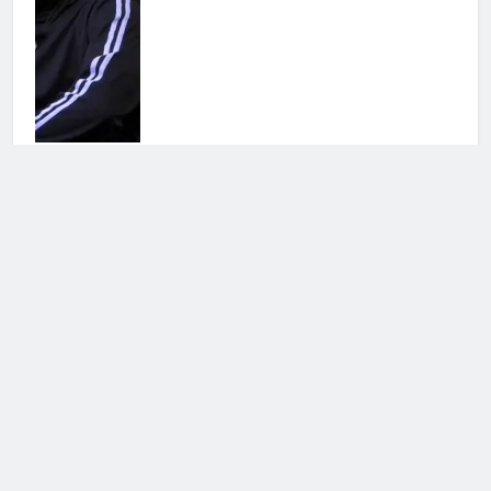
Antonella Fiordelisi la frecciatina
all’ex
25 Luglio 2026 • 08:39