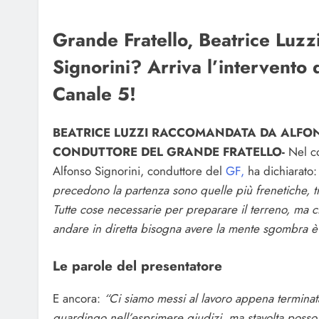
Grande Fratello, Beatrice Luz
Signorini? Arriva l’intervento 
Canale 5!
BEATRICE LUZZI RACCOMANDATA DA ALFON
CONDUTTORE DEL GRANDE FRATELLO-
Nel co
Alfonso Signorini, conduttore del
GF,
ha dichiarato:
precedono la partenza sono quelle più frenetiche, tra 
Tutte cose necessarie per preparare il terreno, ma 
andare in diretta bisogna avere la mente sgombra è
Le parole del presentatore
E ancora:
“Ci siamo messi al lavoro appena terminata 
guardingo nell’esprimere giudizi, ma stavolta posso