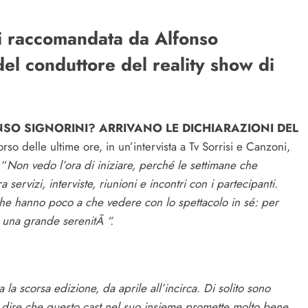
zi raccomandata da Alfonso
del conduttore del reality show di
SO SIGNORINI? ARRIVANO LE DICHIARAZIONI DEL
rso delle ultime ore, in un’intervista a Tv Sorrisi e Canzoni,
 “
Non vedo l’ora di iniziare, perché le settimane che
servizi, interviste, riunioni e incontri con i partecipanti.
che hanno poco a che vedere con lo spettacolo in sé: per
 una grande serenitÃ “.
la scorsa edizione, da aprile all’incirca. Di solito sono
 dire che questo cast nel suo insieme promette molto bene.