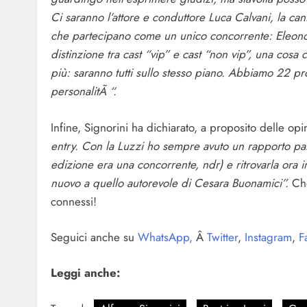
Ci saranno l’attore e conduttore Luca Calvani, la can
che partecipano come un unico concorrente: Eleonor
distinzione tra cast “vip” e cast “non vip”, una cosa
più: saranno tutti sullo stesso piano. Abbiamo 22 prot
personalitÃ “.
Infine, Signorini ha dichiarato, a proposito delle op
entry. Con la Luzzi ho sempre avuto un rapporto part
edizione era una concorrente, ndr) e ritrovarla ora i
nuovo a quello autorevole di Cesara Buonamici”.
Che
connessi!
Seguici anche su
WhatsApp,
Â
Twitter
,
Instagram
,
F
Leggi anche: