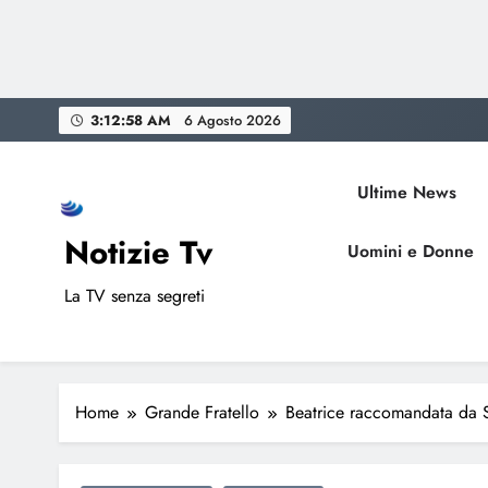
Skip
3:12:59 AM
6 Agosto 2026
to
content
Ultime News
Notizie Tv
Uomini e Donne
La TV senza segreti
Home
Grande Fratello
Beatrice raccomandata da Si