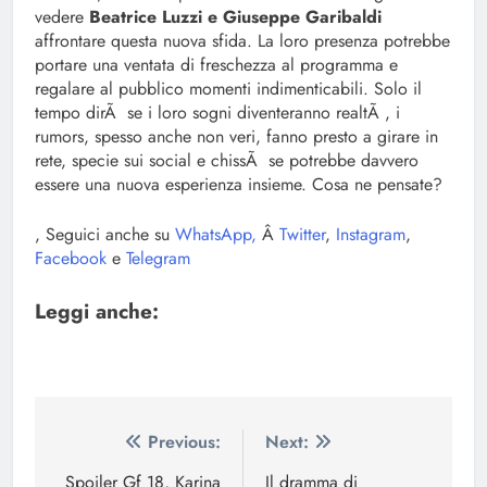
vedere
Beatrice Luzzi e Giuseppe Garibaldi
affrontare questa nuova sfida. La loro presenza potrebbe
portare una ventata di freschezza al programma e
regalare al pubblico momenti indimenticabili. Solo il
tempo dirÃ se i loro sogni diventeranno realtÃ , i
rumors, spesso anche non veri, fanno presto a girare in
rete, specie sui social e chissÃ se potrebbe davvero
essere una nuova esperienza insieme. Cosa ne pensate?
, Seguici anche su
WhatsApp,
Â
Twitter
,
Instagram
,
Facebook
e
Telegram
Leggi anche:
Navigazione
Previous:
Next:
articoli
Spoiler Gf 18, Karina
Il dramma di