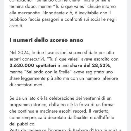
termina dopo, mentre “Tu sì que vales” chiude intorno
alla mezzanotte. Nonostante ciò, è inevitabile che il
pubblico faccia paragoni e confronti sui social e negli
ascolti.
I numeri dello scorso anno
Nel 2024, le due trasmissioni si sono sfidate per otto
sabati consecutivi. “Tu sì que vales” aveva esordito con
3.630.000 spettatori
e uno
share del 28,52%
,
mentre “Ballando con le Stelle” aveva registrato uno
share leggermente più alto ma con un numero inferiore
di spettatori medi.
Se da un lato c’è la celebrazione dei vent’anni di un
programma storico, dall’altro c’è la forza di un format
che continua a macinare ascolti record. Il verdetto,
come sempre, sarà decretato dall’auditel e dall’affetto
del pubblico.
Resta da vedere se l’ingresso di Barbara d’Urso riuscirà a