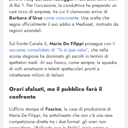
di Rai 1. Per l’occasione, la conduttrice ha preparato un
cast ricco di sorprese, tra cui il clamoroso arrivo di
Barbara d’Urso
come concorrente.
Una scelta che
segna ufficialmente il suo addio a Mediaset, motivato da
ragioni aziendali.
Sul fronte Canale 5,
Maria De Filippi
prosegue con
il
successo consolidato di “Tu sì que vales”
, che nella
scorsa stagione ha dominato gli ascolti in termini di
spettatori medi. Al suo fianco, come sempre, la squadra
di volti amatissimi e talenti spettacolari pronti a
intrattenere milioni di italiani.
Orari sfalsati, ma il pubblico farà il
confronto
L’ufficio stampa di
Fascino
, la casa di produzione di
Maria De Filippi, ha sottolineato che non c’è una vera
competizione diretta tra i due format: gli orari non
coincidono. “Ballando con le Stelle” inizia prima e