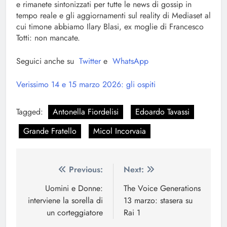
e rimanete sintonizzati per tutte le news di gossip in
tempo reale e gli aggiornamenti sul reality di Mediaset al
cui timone abbiamo Ilary Blasi, ex moglie di Francesco
Totti: non mancate.
Seguici anche su
Twitter
e
WhatsApp
Verissimo 14 e 15 marzo 2026: gli ospiti
Tagged:
Antonella Fiordelisi
Edoardo Tavassi
Grande Fratello
Micol Incorvaia
Navigazione
Previous:
Next:
articoli
Uomini e Donne:
The Voice Generations
interviene la sorella di
13 marzo: stasera su
un corteggiatore
Rai 1