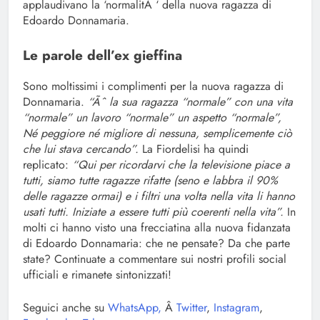
applaudivano la ‘normalitÃ ‘ della nuova ragazza di
Edoardo Donnamaria.
Le parole dell’ex gieffina
Sono moltissimi i complimenti per la nuova ragazza di
Donnamaria.
“Ãˆ la sua ragazza “normale” con una vita
“normale” un lavoro “normale” un aspetto “normale”,
Né peggiore né migliore di nessuna, semplicemente ciò
che lui stava cercando”.
La Fiordelisi ha quindi
replicato:
“Qui per ricordarvi che la televisione piace a
tutti, siamo tutte ragazze rifatte (seno e labbra il 90%
delle ragazze ormai) e i filtri una volta nella vita li hanno
usati tutti. Iniziate a essere tutti più coerenti nella vita”.
In
molti ci hanno visto una frecciatina alla nuova fidanzata
di Edoardo Donnamaria: che ne pensate? Da che parte
state? Continuate a commentare sui nostri profili social
ufficiali e rimanete sintonizzati!
Seguici anche su
WhatsApp,
Â
Twitter
,
Instagram
,