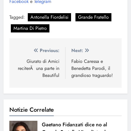
Facebook
e
Telegram
Tagged:
Antonella Fiordelisi
Grande Fratello
Martina Di Pietro
Navigazione
Previous:
Next:
articoli
Giurato di Amici
Fabio Caressa e
reciterÃ una parte in
Benedetta Parodi, il
Beautiful
grandioso traguardo!
Notizie Correlate
Gaetano Fidanzati dice no al