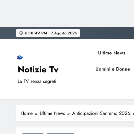
Skip
6:10:50 PM
7 Agosto 2026
to
content
Ultime News
Notizie Tv
Uomini e Donne
La TV senza segreti
Home
Ultime News
Anticipazioni Sanremo 2026: sv