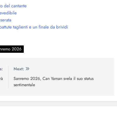
to del cantante
evedibile
 serata
ttute taglienti e un finale da brividi
nremo 2026
s:
Next:
rà
Sanremo 2026, Can Yaman svela il suo status
sentimentale