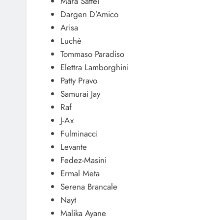
Mara Sattei
Dargen D’Amico
Arisa
Luchè
Tommaso Paradiso
Elettra Lamborghini
Patty Pravo
Samurai Jay
Raf
J-Ax
Fulminacci
Levante
Fedez-Masini
Ermal Meta
Serena Brancale
Nayt
Malika Ayane