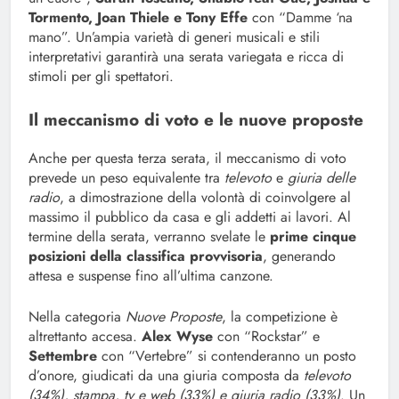
Tormento, Joan Thiele e Tony Effe
con “Damme ‘na
mano”. Un’ampia varietà di generi musicali e stili
interpretativi garantirà una serata variegata e ricca di
stimoli per gli spettatori.
Il meccanismo di voto e le nuove proposte
Anche per questa terza serata, il meccanismo di voto
prevede un peso equivalente tra
televoto
e
giuria delle
radio
, a dimostrazione della volontà di coinvolgere al
massimo il pubblico da casa e gli addetti ai lavori. Al
termine della serata, verranno svelate le
prime cinque
posizioni della classifica provvisoria
, generando
attesa e suspense fino all’ultima canzone.
Nella categoria
Nuove Proposte
, la competizione è
altrettanto accesa.
Alex Wyse
con “Rockstar” e
Settembre
con “Vertebre” si contenderanno un posto
d’onore, giudicati da una giuria composta da
televoto
(34%), stampa, tv e web (33%) e giuria radio (33%)
. Un