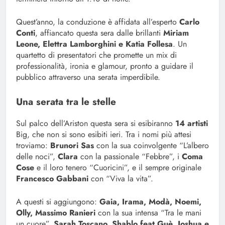
Quest’anno, la conduzione è affidata all’esperto
Carlo
Conti
, affiancato questa sera dalle brillanti
Miriam
Leone, Elettra Lamborghini e Katia Follesa
. Un
quartetto di presentatori che promette un mix di
professionalità, ironia e glamour, pronto a guidare il
pubblico attraverso una serata imperdibile.
Una serata tra le stelle
Sul palco dell’Ariston questa sera si esibiranno
14 artisti
Big, che non si sono esibiti ieri. Tra i nomi più attesi
troviamo:
Brunori Sas
con la sua coinvolgente “L’albero
delle noci”,
Clara
con la passionale “Febbre”, i
Coma
Cose
e il loro tenero “Cuoricini”, e il sempre originale
Francesco Gabbani
con “Viva la vita”.
A questi si aggiungono:
Gaia, Irama, Modà, Noemi,
Olly, Massimo Ranieri
con la sua intensa “Tra le mani
un cuore”,
Sarah Toscano, Shablo feat Guè, Joshua e