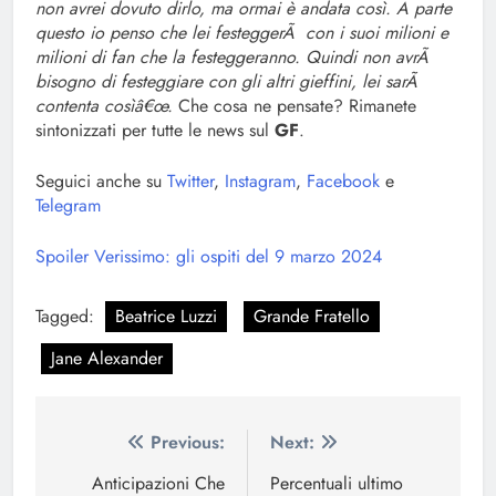
non avrei dovuto dirlo, ma ormai è andata così. A parte
questo io penso che lei festeggerÃ con i suoi milioni e
milioni di fan che la festeggeranno. Quindi non avrÃ
bisogno di festeggiare con gli altri gieffini, lei sarÃ
contenta cosìâ€œ.
Che cosa ne pensate? Rimanete
sintonizzati per tutte le news sul
GF
.
Seguici anche su
Twitter
,
Instagram
,
Facebook
e
Telegram
Spoiler Verissimo: gli ospiti del 9 marzo 2024
Tagged:
Beatrice Luzzi
Grande Fratello
Jane Alexander
Navigazione
Previous:
Next:
articoli
Anticipazioni Che
Percentuali ultimo