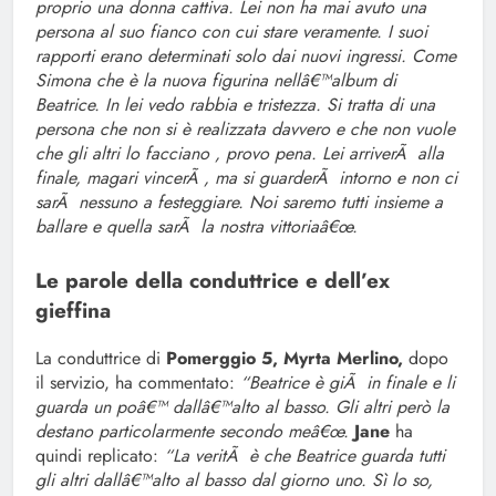
proprio una donna cattiva. Lei non ha mai avuto una
persona al suo fianco con cui stare veramente. I suoi
rapporti erano determinati solo dai nuovi ingressi. Come
Simona che è la nuova figurina nellâ€™album di
Beatrice. In lei vedo rabbia e tristezza. Si tratta di una
persona che non si è realizzata davvero e che non vuole
che gli altri lo facciano , provo pena. Lei arriverÃ alla
finale, magari vincerÃ , ma si guarderÃ intorno e non ci
sarÃ nessuno a festeggiare. Noi saremo tutti insieme a
ballare e quella sarÃ la nostra vittoriaâ€œ.
Le parole della conduttrice e dell’ex
gieffina
La conduttrice di
Pomerggio 5, Myrta Merlino,
dopo
il servizio, ha commentato:
“Beatrice è giÃ in finale e li
guarda un poâ€™ dallâ€™alto al basso. Gli altri però la
destano particolarmente secondo meâ€œ.
Jane
ha
quindi replicato:
“La veritÃ è che Beatrice guarda tutti
gli altri dallâ€™alto al basso dal giorno uno. Sì lo so,