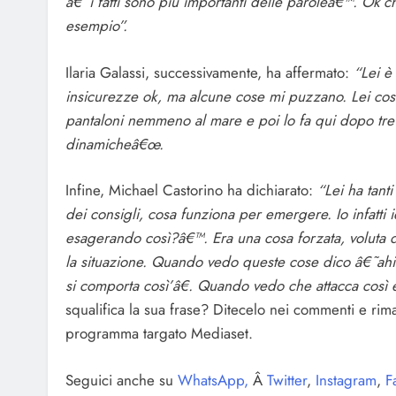
â€˜i fatti sono più importanti delle paroleâ€™. Ok 
esempio”.
Ilaria Galassi, successivamente, ha affermato:
“Lei è
insicurezze ok, ma alcune cose mi puzzano. Lei costru
pantaloni nemmeno al mare e poi lo fa qui dopo tre
dinamicheâ€œ.
Infine, Michael Castorino ha dichiarato:
“Lei ha tant
dei consigli, cosa funziona per emergere. Io infatti 
esagerando così?â€™. Era una cosa forzata, voluta da 
la situazione. Quando vedo queste cose dico â€˜ah
si comporta così’â€. Quando vedo che attacca così 
squalifica la sua frase? Ditecelo nei commenti e rim
programma targato Mediaset.
Seguici anche su
WhatsApp,
Â
Twitter
,
Instagram
,
F