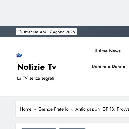
Skip
8:07:07 AM
7 Agosto 2026
to
content
Ultime News
Notizie Tv
Uomini e Donne
La TV senza segreti
Home
Grande Fratello
Anticipazioni GF 18: Provved