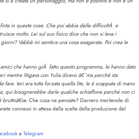
che si è creata un personaggio, ma non è positivo e non è un
 finta in queste cose. Che poi abbia delle difficoltÃ e
isce molto. Lei sul suo fisico dice che non si leva i
 giorni? Vabbè mi sembra una cosa esagerata. Poi crea le
i amici che hanno giÃ fatto questo programma, le hanno dato
ieri mentre litigava con Yulia dicevo â€˜ma perché sta
fare. Ieri era tutta forzata quella lite, le è scappata di mano
ia, qui bisognerebbe darle qualche schiaffone perché non ci
è bruttoâ€œ.
Che cosa ne pensate? Davvero meritevole di
anete connessi in attesa della scelta della produzione del
acebook
e
Telegram