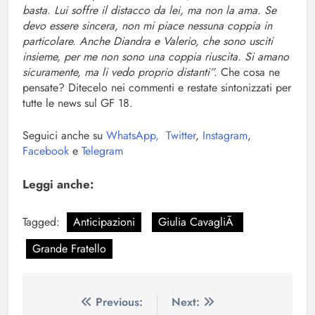
basta. Lui soffre il distacco da lei, ma non la ama. Se
devo essere sincera, non mi piace nessuna coppia in
particolare. Anche Diandra e Valerio, che sono usciti
insieme, per me non sono una coppia riuscita. Si amano
sicuramente, ma li vedo proprio distanti”.
Che cosa ne
pensate? Ditecelo nei commenti e restate sintonizzati per
tutte le news sul GF 18.
Seguici anche su
WhatsApp,
Twitter
,
Instagram
,
Facebook
e
Telegram
Leggi anche:
Tagged:
Anticipazioni
Giulia CavagliÃ
Grande Fratello
Navigazione
Previous:
Next: