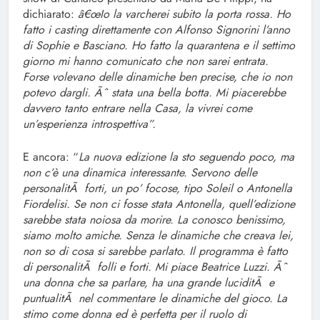
dichiarato:
â€œIo la varcherei subito la porta rossa. Ho
fatto i casting direttamente con Alfonso Signorini l’anno
di Sophie e Basciano. Ho fatto la quarantena e il settimo
giorno mi hanno comunicato che non sarei entrata.
Forse volevano delle dinamiche ben precise, che io non
potevo dargli. Ãˆ stata una bella botta. Mi piacerebbe
davvero tanto entrare nella Casa, la vivrei come
un’esperienza introspettiva”.
E ancora: “
La nuova edizione la sto seguendo poco, ma
non c’è una dinamica interessante. Servono delle
personalitÃ forti, un po’ focose, tipo Soleil o Antonella
Fiordelisi. Se non ci fosse stata Antonella, quell’edizione
sarebbe stata noiosa da morire. La conosco benissimo,
siamo molto amiche. Senza le dinamiche che creava lei,
non so di cosa si sarebbe parlato. Il programma è fatto
di personalitÃ folli e forti. Mi piace Beatrice Luzzi. Ãˆ
una donna che sa parlare, ha una grande luciditÃ e
puntualitÃ nel commentare le dinamiche del gioco. La
stimo come donna ed è perfetta per il ruolo di