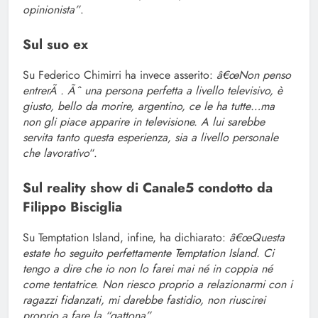
opinionista”
.
Sul suo ex
Su Federico Chimirri ha invece asserito:
â€œNon penso
entrerÃ . Ãˆ una persona perfetta a livello televisivo, è
giusto, bello da morire, argentino, ce le ha tutte…ma
non gli piace apparire in televisione. A lui sarebbe
servita tanto questa esperienza, sia a livello personale
che lavorativo
“.
Sul reality show di Canale5 condotto da
Filippo Bisciglia
Su Temptation Island, infine, ha dichiarato:
â€œQuesta
estate ho seguito perfettamente Temptation Island. Ci
tengo a dire che io non lo farei mai né in coppia né
come tentatrice. Non riesco proprio a relazionarmi con i
ragazzi fidanzati, mi darebbe fastidio, non riuscirei
proprio a fare la “gattona”.