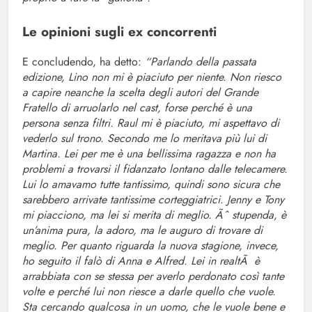
Le opinioni sugli ex concorrenti
E concludendo, ha detto:
“Parlando della passata
edizione, Lino non mi è piaciuto per niente. Non riesco
a capire neanche la scelta degli autori del Grande
Fratello di arruolarlo nel cast, forse perché è una
persona senza filtri. Raul mi è piaciuto, mi aspettavo di
vederlo sul trono. Secondo me lo meritava più lui di
Martina. Lei per me è una bellissima ragazza e non ha
problemi a trovarsi il fidanzato lontano dalle telecamere.
Lui lo amavamo tutte tantissimo, quindi sono sicura che
sarebbero arrivate tantissime corteggiatrici. Jenny e Tony
mi piacciono, ma lei si merita di meglio. Ãˆ stupenda, è
un’anima pura, la adoro, ma le auguro di trovare di
meglio. Per quanto riguarda la nuova stagione, invece,
ho seguito il falò di Anna e Alfred. Lei in realtÃ è
arrabbiata con se stessa per averlo perdonato così tante
volte e perché lui non riesce a darle quello che vuole.
Sta cercando qualcosa in un uomo, che le vuole bene e