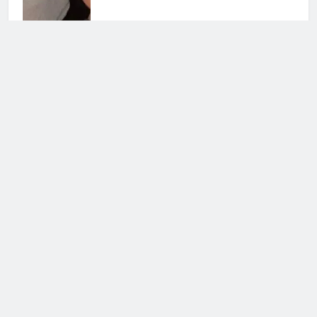
Uomini e Donne, ex tronista nel
mirino: l’indiscrezione
4 Agosto 2026 • 12:03
Fiction per l’autunno: il meglio di
Canale 5
31 Luglio 2026 • 09:00