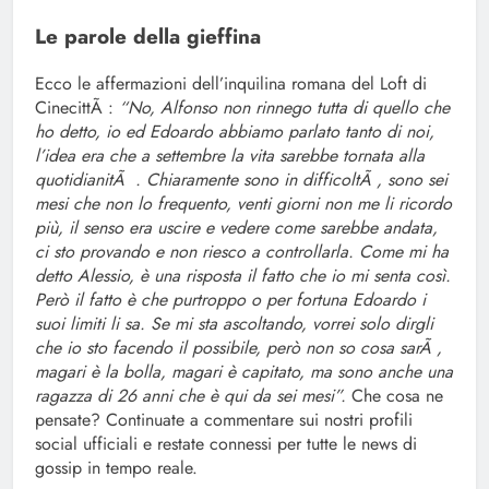
Le parole della gieffina
Ecco le affermazioni dell’inquilina romana del Loft di
CinecittÃ :
“No, Alfonso non rinnego tutta di quello che
ho detto, io ed Edoardo abbiamo parlato tanto di noi,
l’idea era che a settembre la vita sarebbe tornata alla
quotidianitÃ . Chiaramente sono in difficoltÃ , sono sei
mesi che non lo frequento, venti giorni non me li ricordo
più, il senso era uscire e vedere come sarebbe andata,
ci sto provando e non riesco a controllarla. Come mi ha
detto Alessio, è una risposta il fatto che io mi senta così.
Però il fatto è che purtroppo o per fortuna Edoardo i
suoi limiti li sa. Se mi sta ascoltando, vorrei solo dirgli
che io sto facendo il possibile, però non so cosa sarÃ ,
magari è la bolla, magari è capitato, ma sono anche una
ragazza di 26 anni che è qui da sei mesi”.
Che cosa ne
pensate? Continuate a commentare sui nostri profili
social ufficiali e restate connessi per tutte le news di
gossip in tempo reale.