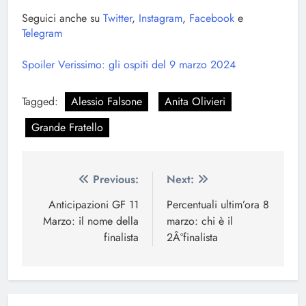
Seguici anche su
Twitter
,
Instagram
,
Facebook
e
Telegram
Spoiler Verissimo: gli ospiti del 9 marzo 2024
Tagged:
Alessio Falsone
Anita Olivieri
Grande Fratello
Navigazione
Previous:
Next:
articoli
Anticipazioni GF 11
Percentuali ultim’ora 8
Marzo: il nome della
marzo: chi è il
finalista
2Â°finalista