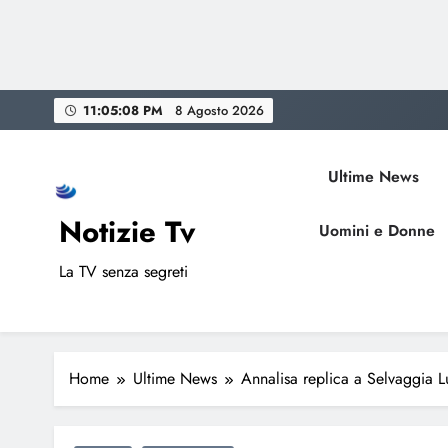
Skip
11:05:09 PM
8 Agosto 2026
to
content
Ultime News
Notizie Tv
Uomini e Donne
La TV senza segreti
Home
Ultime News
Annalisa replica a Selvaggia Lu