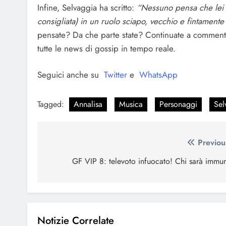
Infine, Selvaggia ha scritto:
“Nessuno pensa che lei s
consigliata) in un ruolo sciapo, vecchio e fintamente 
pensate? Da che parte state? Continuate a commentare 
tutte le news di gossip in tempo reale.
Seguici anche su
Twitter
e
WhatsApp
Tagged:
Annalisa
Musica
Personaggi
Sel
Navigazione
Previou
articoli
GF VIP 8: televoto infuocato! Chi sarà immu
Notizie Correlate