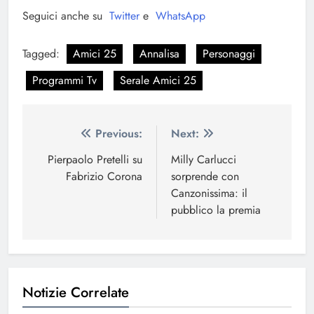
Seguici anche su
Twitter
e
WhatsApp
Tagged:
Amici 25
Annalisa
Personaggi
Programmi Tv
Serale Amici 25
Navigazione
Previous:
Next:
articoli
Pierpaolo Pretelli su
Milly Carlucci
Fabrizio Corona
sorprende con
Canzonissima: il
pubblico la premia
Notizie Correlate