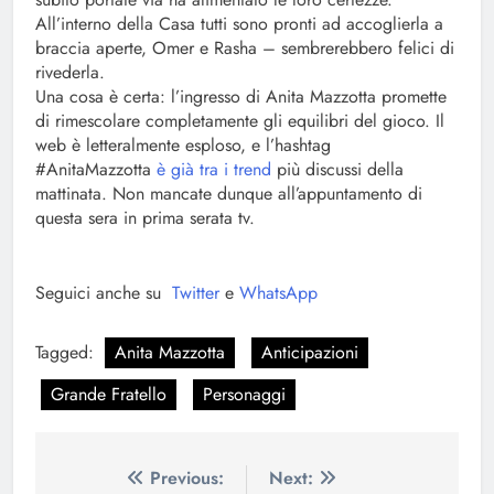
All’interno della Casa tutti sono pronti ad accoglierla a
braccia aperte, Omer e Rasha – sembrerebbero felici di
rivederla.
Una cosa è certa: l’ingresso di Anita Mazzotta promette
di rimescolare completamente gli equilibri del gioco. Il
web è letteralmente esploso, e l’hashtag
#AnitaMazzotta
è già tra i trend
più discussi della
mattinata. Non mancate dunque all’appuntamento di
questa sera in prima serata tv.
Seguici anche su
Twitter
e
WhatsApp
Tagged:
Anita Mazzotta
Anticipazioni
Grande Fratello
Personaggi
Navigazione
Previous:
Next: