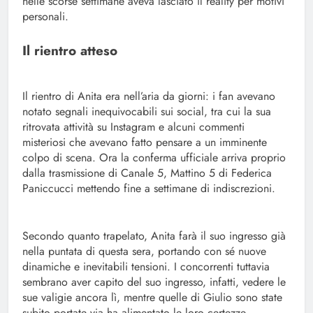
nelle scorse settimane aveva lasciato il reality per motivi
personali.
Il rientro atteso
Il rientro di Anita era nell’aria da giorni: i fan avevano
notato segnali inequivocabili sui social, tra cui la sua
ritrovata attività su Instagram e alcuni commenti
misteriosi che avevano fatto pensare a un imminente
colpo di scena. Ora la conferma ufficiale arriva proprio
dalla trasmissione di Canale 5, Mattino 5 di Federica
Paniccucci mettendo fine a settimane di indiscrezioni.
Secondo quanto trapelato, Anita farà il suo ingresso già
nella puntata di questa sera, portando con sé nuove
dinamiche e inevitabili tensioni. I concorrenti tuttavia
sembrano aver capito del suo ingresso, infatti, vedere le
sue valigie ancora lì, mentre quelle di Giulio sono state
subito portate via ha alimentato le loro certezze.