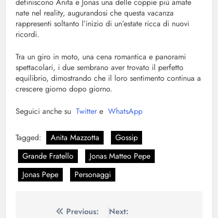
definiscono Anita e Jonas una delle coppie più amate
nate nel reality, augurandosi che questa vacanza
rappresenti soltanto l’inizio di un’estate ricca di nuovi
ricordi.
Tra un giro in moto, una cena romantica e panorami
spettacolari, i due sembrano aver trovato il perfetto
equilibrio, dimostrando che il loro sentimento continua a
crescere giorno dopo giorno.
Seguici anche su
Twitter
e
WhatsApp
Tagged:
Anita Mazzotta
Gossip
Grande Fratello
Jonas Matteo Pepe
Jonas Pepe
Personaggi
Navigazione
Previous:
Next: