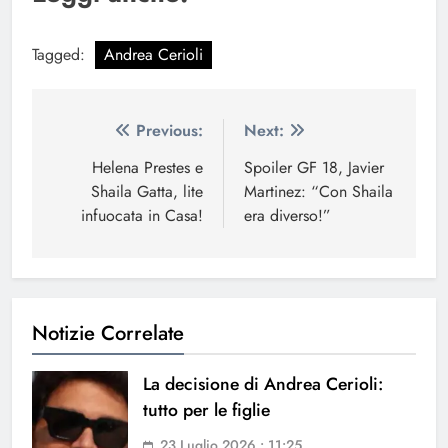
Tagged:
Andrea Cerioli
Navigazione
Previous:
Next:
articoli
Helena Prestes e
Spoiler GF 18, Javier
Shaila Gatta, lite
Martinez: “Con Shaila
infuocata in Casa!
era diverso!”
Notizie Correlate
La decisione di Andrea Cerioli:
tutto per le figlie
23 Luglio 2026 • 11:25