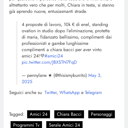
altrettanto vero che per molti, Chiara in testa, si stanno
già aprendo nuove, entusiasmanti strade.
4 proposte di lavoro, 10k € di enel, standing
ovation in studio dopo l’eliminazione, protetta
di maria, fidanzato bellissimo, complimenti dai
professionisti e gambe lunghissime
complimenti a chiara bacci per aver vinto
amici 24!💜
#amici24
pic.twitter.com/JBXSTN7FqD
— pennylane ★ (@thisismyburrito)
May 3,
2025
Seguici anche su
Twitter
,
WhatsApp
e
Telegram
Tagged:
Amici 24
Chiara Bacci
Personaggi
Programmi Tv
Serale Amici 24