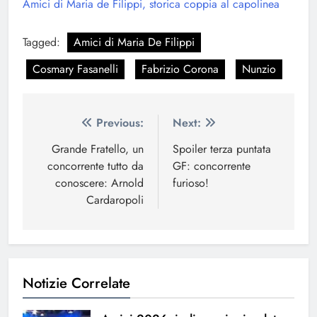
Amici di Maria de Filippi, storica coppia al capolinea
Tagged:
Amici di Maria De Filippi
Cosmary Fasanelli
Fabrizio Corona
Nunzio
Navigazione
Previous:
Next:
articoli
Grande Fratello, un
Spoiler terza puntata
concorrente tutto da
GF: concorrente
conoscere: Arnold
furioso!
Cardaropoli
Notizie Correlate