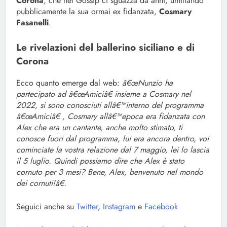
Corona
, che nel Gossip ci sguazza da anni, umiliando
pubblicamente la sua ormai ex fidanzata,
Cosmary
Fasanelli
.
Le rivelazioni del ballerino siciliano e di
Corona
Ecco quanto emerge dal web:
â€œNunzio ha
partecipato ad â€œAmiciâ€ insieme a Cosmary nel
2022, si sono conosciuti allâ€™interno del programma
â€œAmiciâ€ , Cosmary allâ€™epoca era fidanzata con
Alex che era un cantante, anche molto stimato, ti
conosce fuori dal programma, lui era ancora dentro, voi
cominciate la vostra relazione dal 7 maggio, lei lo lascia
il 5 luglio. Quindi possiamo dire che Alex è stato
cornuto per 3 mesi? Bene, Alex, benvenuto nel mondo
dei cornuti!â€
.
Seguici anche su
Twitter
,
Instagram
e
Facebook