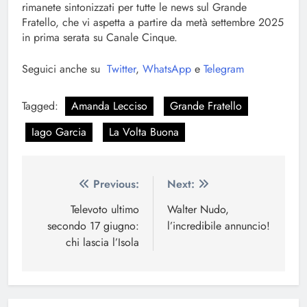
rimanete sintonizzati per tutte le news sul Grande
Fratello, che vi aspetta a partire da metà settembre 2025
in prima serata su Canale Cinque.
Seguici anche su
Twitter
,
WhatsApp
e
Telegram
Tagged:
Amanda Lecciso
Grande Fratello
Iago Garcia
La Volta Buona
Navigazione
Previous:
Next:
articoli
Televoto ultimo
Walter Nudo,
secondo 17 giugno:
l’incredibile annuncio!
chi lascia l’Isola