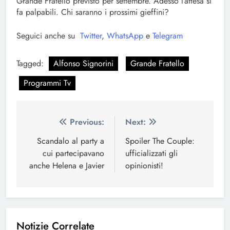
Grande Fratello previsto per settembre. Adesso l’attesa si
fa palpabili. Chi saranno i prossimi gieffini?
Seguici anche su
Twitter
,
WhatsApp
e
Telegram
Tagged:
Alfonso Signorini
Grande Fratello
Programmi Tv
Navigazione
Previous:
Next:
articoli
Scandalo al party a
Spoiler The Couple:
cui partecipavano
ufficializzati gli
anche Helena e Javier
opinionisti!
Notizie Correlate