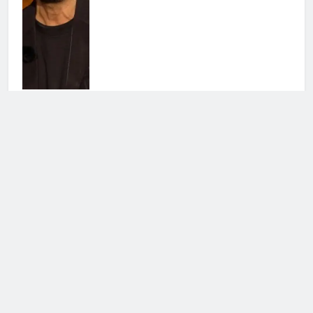
Temptation Island, arriva la
romantica proposta di matrimonio
28 Luglio 2026 • 00:04