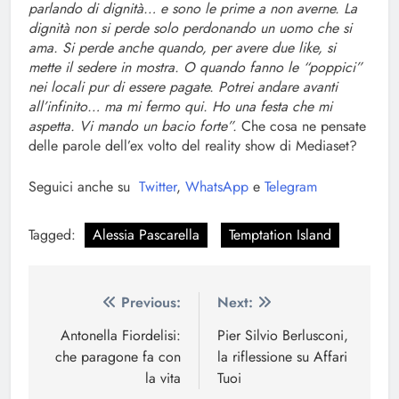
parlando di dignità… e sono le prime a non averne. La
dignità non si perde solo perdonando un uomo che si
ama. Si perde anche quando, per avere due like, si
mette il sedere in mostra. O quando fanno le “poppici”
nei locali pur di essere pagate. Potrei andare avanti
all’infinito… ma mi fermo qui. Ho una festa che mi
aspetta. Vi mando un bacio forte”.
Che cosa ne pensate
delle parole dell’ex volto del reality show di Mediaset?
Seguici anche su
Twitter
,
WhatsApp
e
Telegram
Tagged:
Alessia Pascarella
Temptation Island
Navigazione
Previous:
Next:
articoli
Antonella Fiordelisi:
Pier Silvio Berlusconi,
che paragone fa con
la riflessione su Affari
la vita
Tuoi