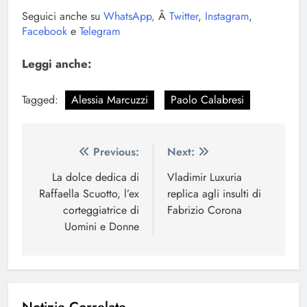
Seguici anche su
WhatsApp,
Â
Twitter
,
Instagram
,
Facebook
e
Telegram
Leggi anche:
Tagged:
Alessia Marcuzzi
Paolo Calabresi
Navigazione
Previous:
Next:
articoli
La dolce dedica di
Vladimir Luxuria
Raffaella Scuotto, l’ex
replica agli insulti di
corteggiatrice di
Fabrizio Corona
Uomini e Donne