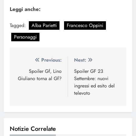
Leggi anche:
Tagged:
Alba Parietti
Francesco Oppini
Personaggi
Navigazione
Previous:
Next:
articoli
Spoiler Gf, Lino
Spoiler GF 23
Giuliano torna al Gf?
Settembre: nuovi
ingressi ed esito del
televoto
Notizie Correlate