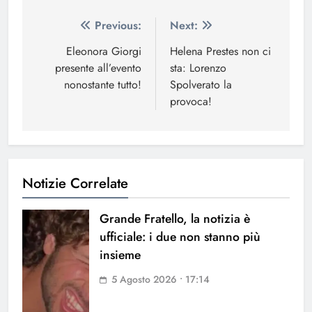
Navigazione
Previous:
Next:
articoli
Eleonora Giorgi
Helena Prestes non ci
presente all’evento
sta: Lorenzo
nonostante tutto!
Spolverato la
provoca!
Notizie Correlate
Grande Fratello, la notizia è
ufficiale: i due non stanno più
insieme
5 Agosto 2026 • 17:14