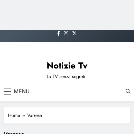
Skip
to
content
Notizie Tv
La TV senza segreti
MENU
Home
Varrese
Varrese