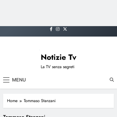
Skip
to
content
Notizie Tv
La TV senza segreti
MENU
Home
Tommaso Stanzani
Tommaso Stanzani