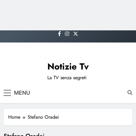
Skip
to
content
Notizie Tv
La TV senza segreti
MENU
Home
Stefano Oradei
Stefano Oradei