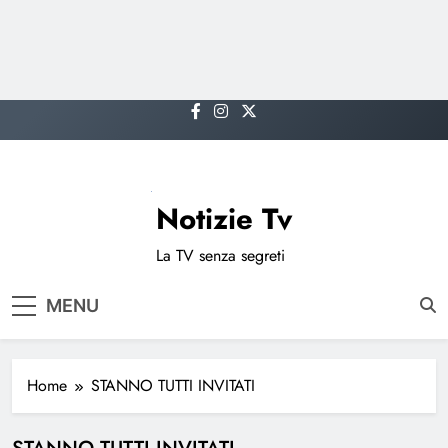
Skip
to
content
Notizie Tv
La TV senza segreti
MENU
Home
STANNO TUTTI INVITATI
STANNO TUTTI INVITATI