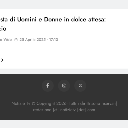
ista di Uomini e Donne in dolce attesa:
cio
ne Web
25 Aprile 2025 • 17:10
Notizie Tv
©
Copy
right
2026- Tutti i diritti sono riservati|
redazione [at] notizietv [dot] com