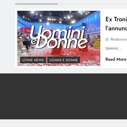
Ex Tron
l’annun
Redazio
Uomini…
Read More
ULTIME NEWS
UOMINI E DONNE