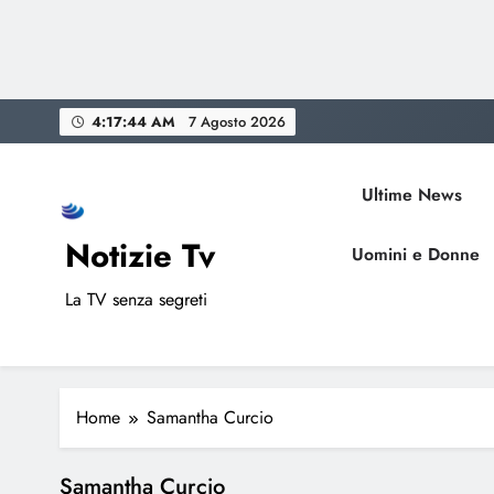
Skip
4:17:44 AM
7 Agosto 2026
to
content
Ultime News
Notizie Tv
Uomini e Donne
La TV senza segreti
Home
Samantha Curcio
Samantha Curcio