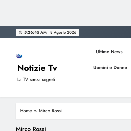
Skip
5:26:45 AM
8 Agosto 2026
to
content
Ultime News
Notizie Tv
Uomini e Donne
La TV senza segreti
Home
Mirco Rossi
Mirco Rossi