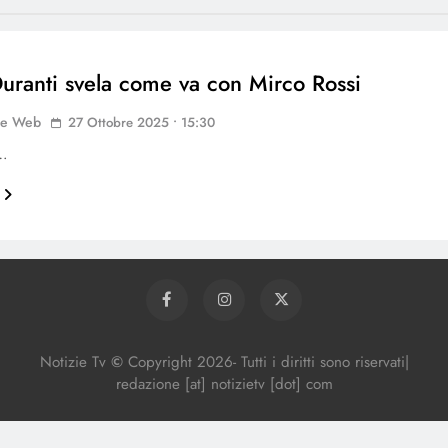
Duranti svela come va con Mirco Rossi
ne Web
27 Ottobre 2025 • 15:30
n…
Notizie Tv
©
Copy
right
2026- Tutti i diritti sono riservati|
redazione [at] notizietv [dot] com