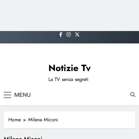
Skip
to
content
Notizie Tv
La TV senza segreti
MENU
Home
Milena Miconi
Milena Miconi