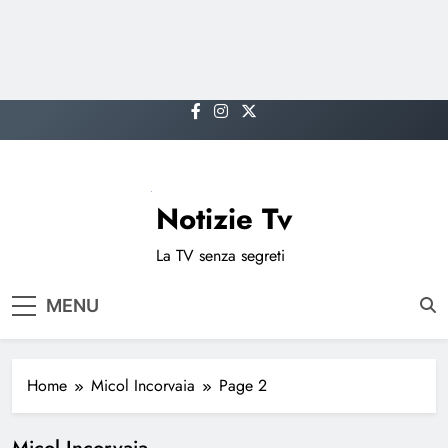
Skip
to
content
Notizie Tv
La TV senza segreti
MENU
Home
Micol Incorvaia
Page 2
Micol Incorvaia