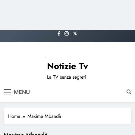
Skip
to
content
Notizie Tv
La TV senza segreti
MENU
Home
Maxime Mbandà
Maxime Mbandà