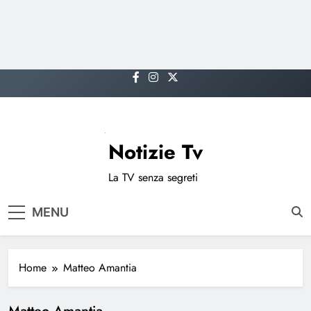
Skip
to
content
Notizie Tv
La TV senza segreti
MENU
Home
Matteo Amantia
Matteo Amantia