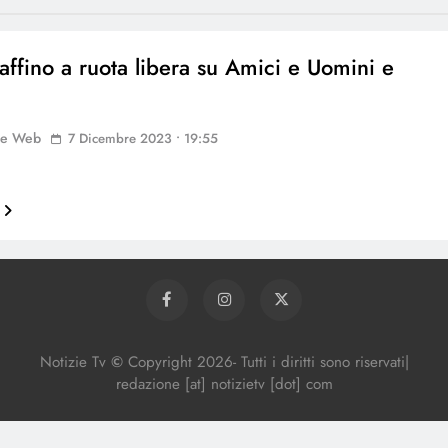
affino a ruota libera su Amici e Uomini e
ne Web
7 Dicembre 2023 • 19:55
Notizie Tv
©
Copy
right
2026- Tutti i diritti sono riservati|
redazione [at] notizietv [dot] com