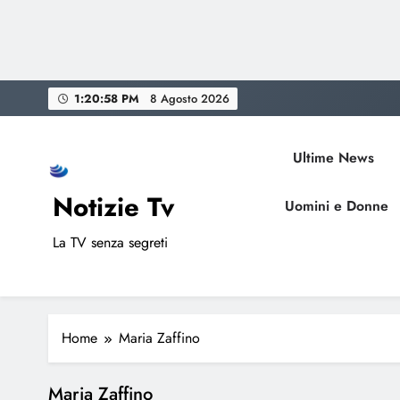
Skip
1:20:58 PM
8 Agosto 2026
to
content
Ultime News
Notizie Tv
Uomini e Donne
La TV senza segreti
Home
Maria Zaffino
Maria Zaffino